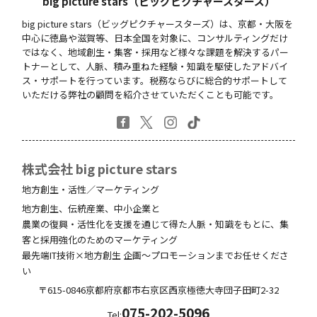
big picture stars（ビッグピクチャースターズ）
big picture stars（ビッグピクチャースターズ）は、京都・大阪を
中心に徳島や滋賀等、日本全国を対象に、コンサルティングだけ
ではなく、地域創生・集客・採用など様々な課題を解決するパー
トナーとして、人脈、積み重ねた経験・知識を駆使したアドバイ
ス・サポートを行っています。税務ならびに総合的サポートして
いただける弊社の顧問を紹介させていただくことも可能です。
株式会社 big picture stars
地方創生・活性／マーケティング
地方創生、伝統産業、中小企業と
農業の復興・活性化を支援を通じて得た人脈・知識をもとに、集
客と採用強化のためのマーケティング
最先端IT技術×地方創生 企画～プロモーションまでお任せくださ
い
〒615-0846
京都府
京都市右京区西京極徳大寺団子田町
2-32
075-202-5096
Tel: