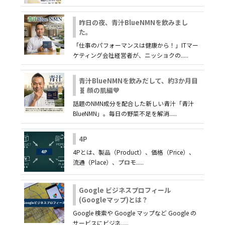
昨日の夜、青汁BlueNMNを飲みまし
た。
「仕事のパフォーマンスは健康から！」ITマー
ケティング会社経営者が、ニッショクの.....
青汁BlueNMNを飲みだして、約3か月目
🧬 顔の肌編💛
話題のNMN成分を配合した新しい青汁「青汁
BlueNMN」。毎日の野菜不足を解消.....
4P
4Pとは、製品（Product）、価格（Price）、
流通（Place）、プロモ.....
Google ビジネスプロフィール
(Googleマップ)とは？
Google 検索や Google マップなど Google の
サービスにビジネ.....