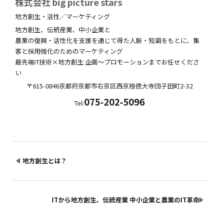
株式会社 big picture stars
地方創生・活性／マーケティング
地方創生、伝統産業、中小企業と
農業の復興・活性化を支援を通じて得た人脈・知識をもとに、集
客と採用強化のためのマーケティング
最先端IT技術×地方創生 企画～プロモーションまでお任せくださ
い
〒615-0846
京都府
京都市右京区西京極徳大寺団子田町
2-32
075-202-5096
Tel:
地方創生とは？
ITから地方創生、伝統産業 中小企業と農業のIT革命