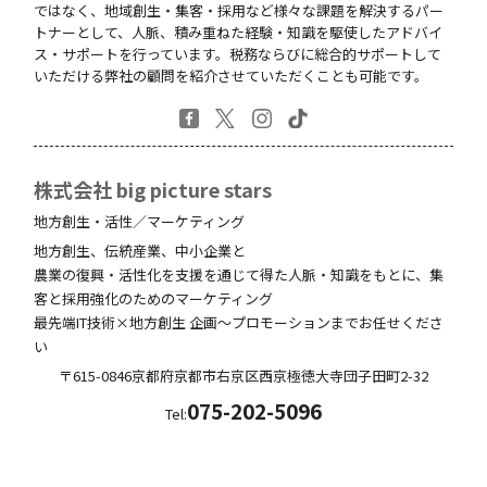
ではなく、地域創生・集客・採用など様々な課題を解決するパー
トナーとして、人脈、積み重ねた経験・知識を駆使したアドバイ
ス・サポートを行っています。税務ならびに総合的サポートして
いただける弊社の顧問を紹介させていただくことも可能です。
株式会社 big picture stars
地方創生・活性／マーケティング
地方創生、伝統産業、中小企業と
農業の復興・活性化を支援を通じて得た人脈・知識をもとに、集
客と採用強化のためのマーケティング
最先端IT技術×地方創生 企画～プロモーションまでお任せくださ
い
〒615-0846
京都府
京都市右京区西京極徳大寺団子田町
2-32
075-202-5096
Tel: