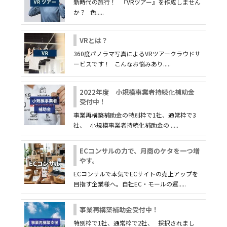
新時代の旅行！ 『VRツアー』を作成しません
か？ 色.....
VRとは？
360度パノラマ写真によるVRツアークラウドサ
ービスです！ こんなお悩みあり.....
2022年度 小規模事業者持続化補助金
受付中！
事業再構築補助金の特別枠で1社、通常枠で3
社、 小規模事業者持続化補助金の .....
ECコンサルの力で、月商のケタを一つ増
やす。
ECコンサルで本気でECサイトの売上アップを
目指す企業様へ。自社EC・モールの運.....
事業再構築補助金受付中！
特別枠で1社、通常枠で2社、 採択されまし