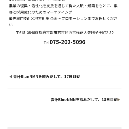
農業の復興・活性化を支援を通じて得た人脈・知識をもとに、集
客と採用強化のためのマーケティング
最先端IT技術×地方創生 企画～プロモーションまでお任せくださ
い
〒615-0846
京都府
京都市右京区西京極徳大寺団子田町
2-32
075-202-5096
Tel:
青汁BlueNMNを飲みだして、17日目🍃
青汁BlueNMNを飲みだして、18日目🍃