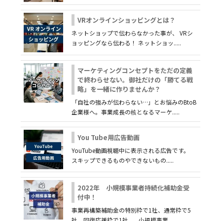
VRオンラインショッピングとは？
ネットショップで伝わらなかった事が、 VRシ
ョッピングなら伝わる！ ネットショッ.....
マーケティングコンセプトをただの定義
で終わらせない。御社だけの「勝てる戦
略」を一緒に作りませんか？
「自社の強みが伝わらない…」とお悩みのBtoB
企業様へ。事業成長の核となるマーケ.....
You Tube用広告動画
YouTube動画視聴中に表示される広告です。
スキップできるものやできないもの.....
2022年 小規模事業者持続化補助金受
付中！
事業再構築補助金の特別枠で1社、通常枠で5
社、回復応援枠で1社、 小規模事業.....