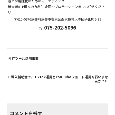
客と採用強化のためのマーケティング
最先端IT技術×地方創生 企画～プロモーションまでお任せくださ
い
〒615-0846
京都府
京都市右京区西京極徳大寺団子田町
2-32
075-202-5096
Tel:
ITツール活用事業
IT導入補助金で、TikTok運用とYou Tubeショート運用を行いませ
んか？
コメントを残す