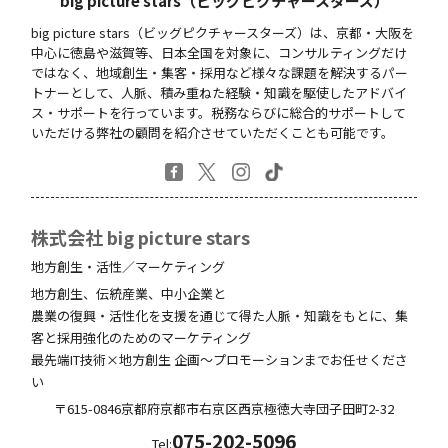
big picture stars（ビッグピクチャースターズ）
big picture stars（ビッグピクチャースターズ）は、京都・大阪を
中心に徳島や滋賀等、日本全国を対象に、コンサルティングだけ
ではなく、地域創生・集客・採用など様々な課題を解決するパー
トナーとして、人脈、積み重ねた経験・知識を駆使したアドバイ
ス・サポートを行っています。税務ならびに総合的サポートして
いただける弊社の顧問を紹介させていただくことも可能です。
株式会社 big picture stars
地方創生・活性／マーケティング
地方創生、伝統産業、中小企業と
農業の復興・活性化を支援を通じて得た人脈・知識をもとに、集
客と採用強化のためのマーケティング
最先端IT技術×地方創生 企画～プロモーションまでお任せくださ
い
〒615-0846
京都府
京都市右京区西京極徳大寺団子田町
2-32
075-202-5096
Tel: