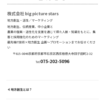
株式会社 big picture stars
地方創生・活性／マーケティング
地方創生、伝統産業、中小企業と
農業の復興・活性化を支援を通じて得た人脈・知識をもとに、集
客と採用強化のためのマーケティング
最先端IT技術×地方創生 企画～プロモーションまでお任せくださ
い
〒615-0846
京都府
京都市右京区西京極徳大寺団子田町
2-32
075-202-5096
Tel:
地方創生とは？