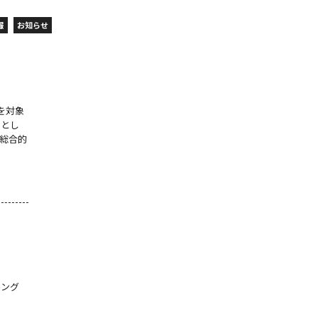
報
お知らせ
国を対象
ーとし
総合的
ィング