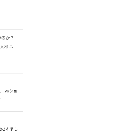
いのか？
 人材に、
 VRショ
.
始されまし