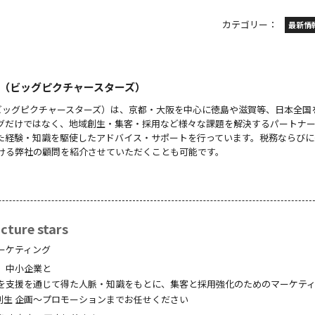
カテゴリー：
最新情
 stars（ビッグピクチャースターズ）
 stars（ビッグピクチャースターズ）は、京都・大阪を中心に徳島や滋賀等、日本全
グだけではなく、地域創生・集客・採用など様々な課題を解決するパートナ
た経験・知識を駆使したアドバイス・サポートを行っています。税務ならびに
ける弊社の顧問を紹介させていただくことも可能です。
ture stars
ーケティング
、中小企業と
を支援を通じて得た人脈・知識をもとに、集客と採用強化のためのマーケテ
創生 企画～プロモーションまでお任せください