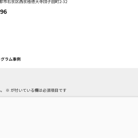
都市右京区西京極徳大寺団子田町
2-32
096
タグラム事例
ん。
※
が付いている欄は必須項目です