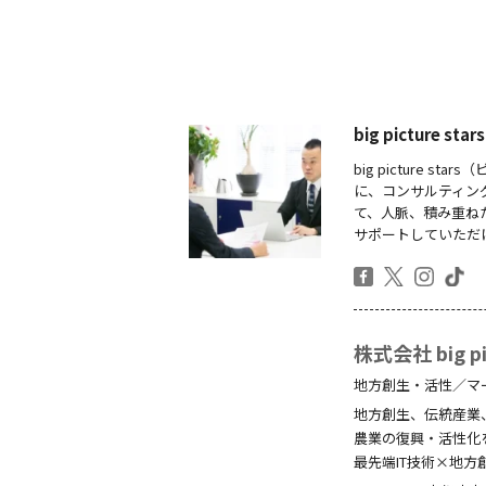
big picture
big picture
に、コンサルティン
て、人脈、積み重ね
サポートしていただ
株式会社 big pic
地方創生・活性／マ
地方創生、伝統産業
農業の復興・活性化
最先端IT技術×地方