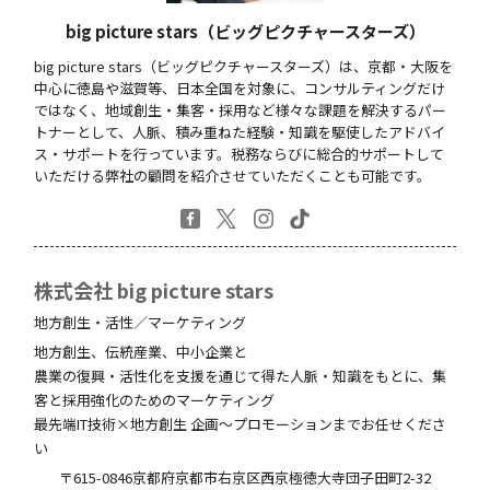
big picture stars（ビッグピクチャースターズ）
big picture stars（ビッグピクチャースターズ）は、京都・大阪を
中心に徳島や滋賀等、日本全国を対象に、コンサルティングだけ
ではなく、地域創生・集客・採用など様々な課題を解決するパー
トナーとして、人脈、積み重ねた経験・知識を駆使したアドバイ
ス・サポートを行っています。税務ならびに総合的サポートして
いただける弊社の顧問を紹介させていただくことも可能です。
株式会社 big picture stars
地方創生・活性／マーケティング
地方創生、伝統産業、中小企業と
農業の復興・活性化を支援を通じて得た人脈・知識をもとに、集
客と採用強化のためのマーケティング
最先端IT技術×地方創生 企画～プロモーションまでお任せくださ
い
〒615-0846
京都府
京都市右京区西京極徳大寺団子田町
2-32