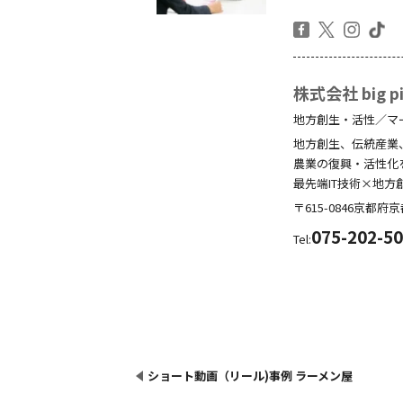
株式会社 big pic
地方創生・活性／マ
地方創生、伝統産業
農業の復興・活性化
最先端IT技術×地方
〒615-0846
京都府
京
075-202-5
Tel:
ショート動画（リール)事例 ラーメン屋