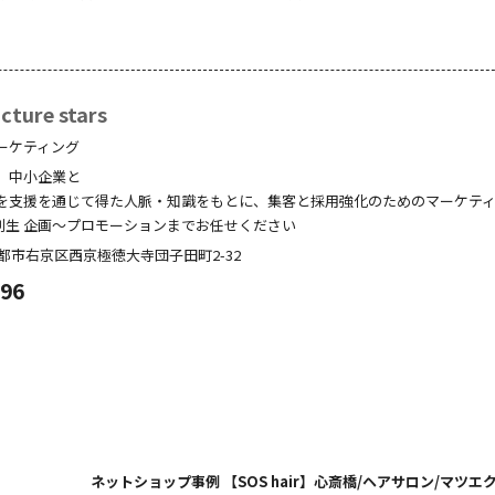
ture stars
ーケティング
、中小企業と
を支援を通じて得た人脈・知識をもとに、集客と採用強化のためのマーケテ
創生 企画～プロモーションまでお任せください
都市右京区西京極徳大寺団子田町
2-32
096
ネットショップ事例 【SOS hair】心斎橋/ヘアサロン/マツエ