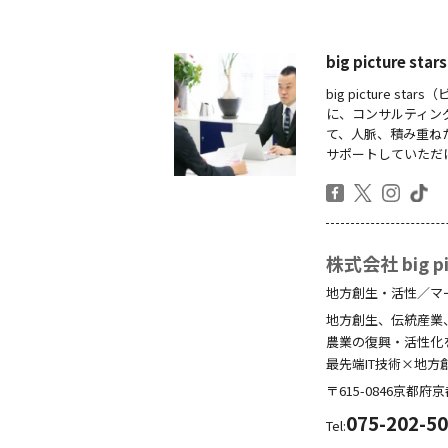
big picture
big picture
に、コンサルティン
て、人脈、積み重ね
サポートしていただ
株式会社 big pic
地方創生・活性／マ
地方創生、伝統産業
農業の復興・活性化
最先端IT技術×地方
〒615-0846
京都府
京
075-202-5
Tel: