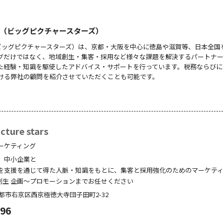
 stars（ビッグピクチャースターズ）
 stars（ビッグピクチャースターズ）は、京都・大阪を中心に徳島や滋賀等、日本全
グだけではなく、地域創生・集客・採用など様々な課題を解決するパートナ
た経験・知識を駆使したアドバイス・サポートを行っています。税務ならびに
ける弊社の顧問を紹介させていただくことも可能です。
ture stars
ーケティング
、中小企業と
を支援を通じて得た人脈・知識をもとに、集客と採用強化のためのマーケテ
創生 企画～プロモーションまでお任せください
都市右京区西京極徳大寺団子田町
2-32
096