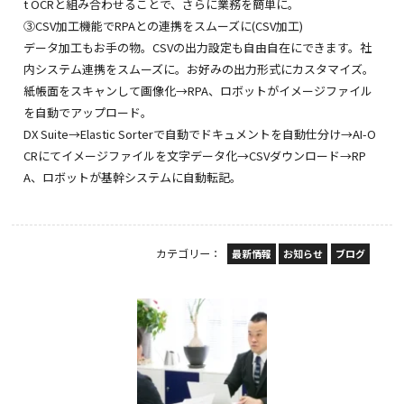
t OCRと組み合わせることで、さらに業務を簡単に。
③CSV加工機能でRPAとの連携をスムーズに(CSV加工)
データ加工もお手の物。CSVの出力設定も自由自在にできます。社
内システム連携をスムーズに。お好みの出力形式にカスタマイズ。
紙帳面をスキャンして画像化→RPA、ロボットがイメージファイル
を自動でアップロード。
DX Suite→Elastic Sorterで自動でドキュメントを自動仕分け→AI-O
CRにてイメージファイルを文字データ化→CSVダウンロード→RP
A、ロボットが基幹システムに自動転記。
カテゴリー：
最新情報
お知らせ
ブログ