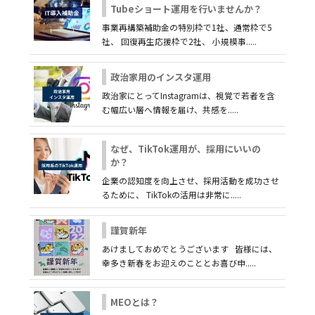
Tubeショート運用を行いませんか？
事業再構築補助金の特別枠で1社、通常枠で5
社、 回復再生応援枠で2社、 小規模事.....
政治家用のインスタ運用
政治家にとってInstagramは、視覚で若者を含
む幅広い層へ情報を届け、共感を.....
なぜ、TikTok運用が、採用にいいの
か？
企業の認知度を向上させ、採用活動を成功させ
るために、 TikTokの活用は非常に.....
謹賀新年
あけましておめでとうございます 皆様には、
幸多き新春をお迎えのこととお喜び申.....
MEOとは？