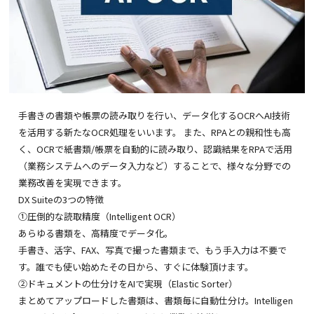
手書きの書類や帳票の読み取りを行い、データ化するOCRへAI技術
を活用する新たなOCR処理をいいます。 また、RPAとの親和性も高
く、OCRで紙書類/帳票を自動的に読み取り、認識結果をRPAで活用
（業務システムへのデータ入力など）することで、様々な分野での
業務改善を実現できます。
DX Suiteの3つの特徴
①圧倒的な読取精度（Intelligent OCR）
あらゆる書類を、高精度でデータ化。
手書き、活字、FAX、写真で撮った書類まで、もう手入力は不要で
す。誰でも使い始めたその日から、すぐに体験頂けます。
②ドキュメントの仕分けをAIで実現（Elastic Sorter）
まとめてアップロードした書類は、書類毎に自動仕分け。Intelligen