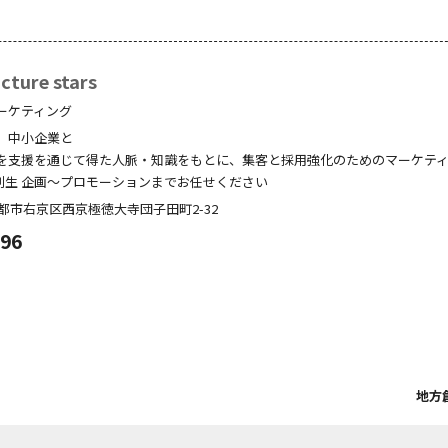
ture stars
ーケティング
、中小企業と
を支援を通じて得た人脈・知識をもとに、集客と採用強化のためのマーケテ
創生 企画～プロモーションまでお任せください
都市右京区西京極徳大寺団子田町
2-32
096
地方