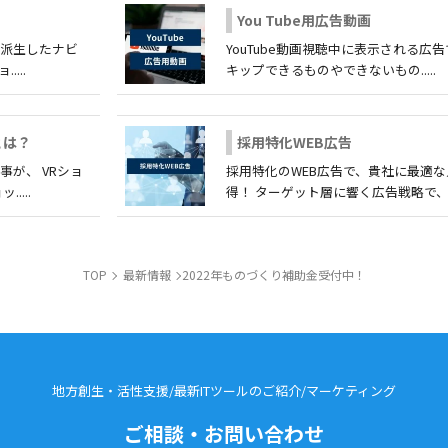
You Tube用広告動画
ら派生したナビ
YouTube動画視聴中に表示される広告
...
キップできるものやできないもの.....
とは？
採用特化WEB広告
が、 VRショ
採用特化のWEB広告で、貴社に最適
....
得！ ターゲット層に響く広告戦略で、...
TOP
最新情報
2022年ものづくり補助金受付中！
地方創生・活性支援/最新ITツールのご紹介/
マーケティング
ご相談・お問い合わせ