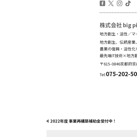
株式会社 big pic
地方創生・活性／マ
地方創生、伝統産業
農業の復興・活性化
最先端IT技術×地方
〒615-0846
京都府
京
075-202-5
Tel:
2022年度 事業再構築補助金受付中！