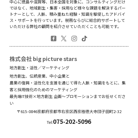
中心に徳島や滋賀等、日本全国を対象に、コンサルティングだけ
ではなく、地域創生・集客・採用など様々な課題を解決するパー
トナーとして、人脈、積み重ねた経験・知識を駆使したアドバイ
ス・サポートを行っています。税務ならびに総合的サポートして
いただける弊社の顧問を紹介させていただくことも可能です。
株式会社 big picture stars
地方創生・活性／マーケティング
地方創生、伝統産業、中小企業と
農業の復興・活性化を支援を通じて得た人脈・知識をもとに、集
客と採用強化のためのマーケティング
最先端IT技術×地方創生 企画～プロモーションまでお任せくださ
い
〒615-0846
京都府
京都市右京区西京極徳大寺団子田町
2-32
075-202-5096
Tel: