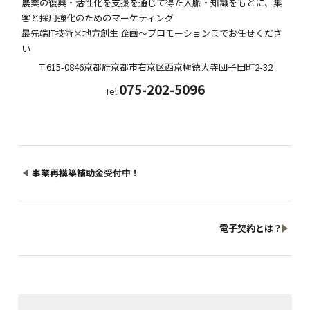
農業の復興・活性化を支援を通じて得た人脈・知識をもとに、集
客と採用強化のためのマーケティング
最先端IT技術×地方創生 企画～プロモーションまでお任せくださ
い
〒615-0846
京都府
京都市右京区西京極徳大寺団子田町
2-32
075-202-5096
Tel:
事業再構築補助金受付中！
電子契約とは？