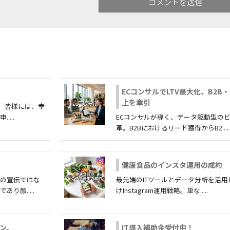
ECコンサルでLTV最大化、B2B・
上を牽引
 皆様には、幸
...
ECコンサルが導く、データ駆動型の
革。B2Bにおけるリード獲得からB2.....
健康食品のインスタ運用の成約
だの宣伝ではな
最先端のITツールとデータ分析を活用
り顔.....
けInstagram運用戦略。単な.....
ン。
IT導入補助金受付中！