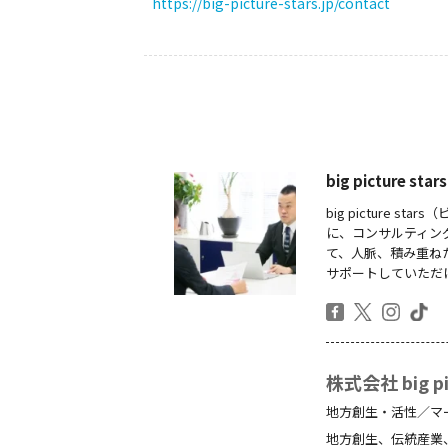
https://big-picture-stars.jp/contact
big picture
big picture
に、コンサルティン
て、人脈、積み重ね
サポートしていただ
株式会社 big pic
地方創生・活性／マ
地方創生、伝統産業