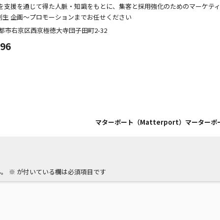
を支援を通じて得た人脈・知識をもとに、集客と採用強化のためのマーケテ
創生 企画～プロモーションまでお任せください
都市右京区西京極徳大寺団子田町
2-32
096
マターポート（Matterport）マーター
ん。
※
が付いている欄は必須項目です