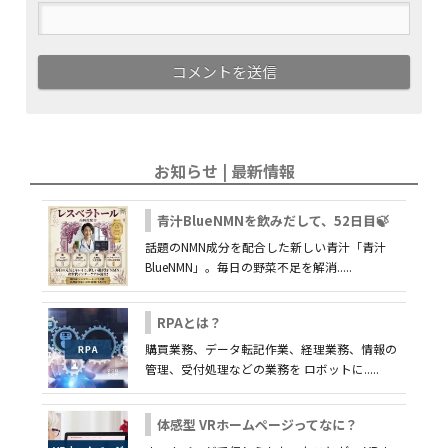
お知らせ | 最新情報
青汁BlueNMNを飲みだして、52日目🍃
話題のNMN成分を配合した新しい青汁「青汁
BlueNMN」。毎日の野菜不足を解消.....
RPAとは？
購買業務、データ転記作業、経理業務、情報の
管理、受付処理などの業務を ロボットに.....
体感型 VRホームページってなに？