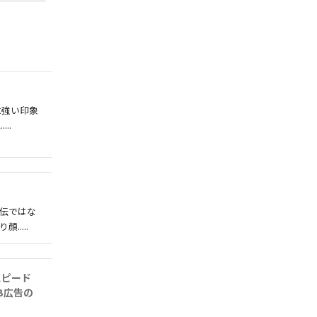
に強い印象
..
伝ではな
....
スピード
B広告の