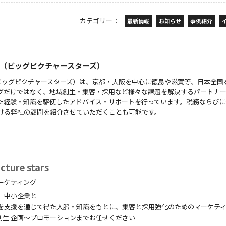
カテゴリー：
最新情報
お知らせ
事例紹介
 stars（ビッグピクチャースターズ）
 stars（ビッグピクチャースターズ）は、京都・大阪を中心に徳島や滋賀等、日本全
グだけではなく、地域創生・集客・採用など様々な課題を解決するパートナ
た経験・知識を駆使したアドバイス・サポートを行っています。税務ならびに
ける弊社の顧問を紹介させていただくことも可能です。
ture stars
ーケティング
、中小企業と
を支援を通じて得た人脈・知識をもとに、集客と採用強化のためのマーケテ
創生 企画～プロモーションまでお任せください