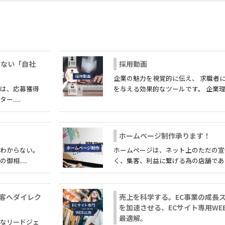
しない「自社
採用動画
企業の魅力を視覚的に伝え、 求職者
とは、応募獲得
を与える効果的なツールです。 企業理...
.....
ホームページ制作承ります！
くわからない。
ホームページは、ネット上のただの宣
.....
く、集客、利益に繋げる為の店舗であり顔.
顧客へダイレク
売上を科学する。EC事業の成長
を加速させる、ECサイト専用WE
最適解。
的なリードジェ