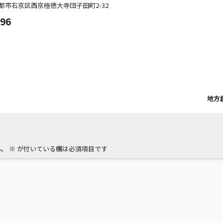
都市右京区西京極徳大寺団子田町
2-32
096
地方
ん。
※
が付いている欄は必須項目です