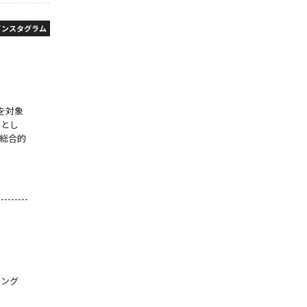
インスタグラム
国を対象
ーとし
総合的
ィング