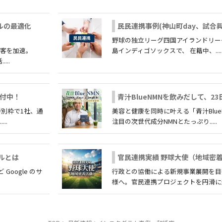
ールの最適化
民民連携事例(神山町day、試合興
野球の独立リーグ四国アイランドリーグ
集客を加速。
島インディゴソックスで、 在籍中、....
...
付中！
青汁BlueNMNを飲みだして、23
特別枠で1社、通
美容と健康を同時に叶える「青汁Blue
..
注目の次世代成分NMNとたっぷり.....
ールとは
官民連携実績 野球大使（地域密着
ど Google のサ
行政との協働による新規事業展開を目
様へ。官民連携プロジェクトを円滑に進め.