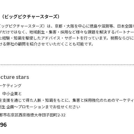
 stars（ビッグピクチャースターズ）
 stars（ビッグピクチャースターズ）は、京都・大阪を中心に徳島や滋賀等、日本全
グだけではなく、地域創生・集客・採用など様々な課題を解決するパートナ
た経験・知識を駆使したアドバイス・サポートを行っています。税務ならびに
ける弊社の顧問を紹介させていただくことも可能です。
ture stars
ーケティング
、中小企業と
を支援を通じて得た人脈・知識をもとに、集客と採用強化のためのマーケテ
創生 企画～プロモーションまでお任せください
都市右京区西京極徳大寺団子田町
2-32
096