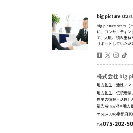
big picture
big picture
に、コンサルティン
て、人脈、積み重ね
サポートしていただ
株式会社 big pic
地方創生・活性／マ
地方創生、伝統産業
農業の復興・活性化
最先端IT技術×地方
〒615-0846
京都府
京
075-202-5
Tel: