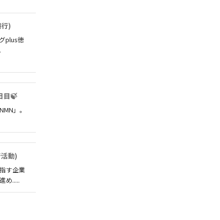
行)
plus徳
.
日目🍃
NMN」。
活動)
指す企業
....