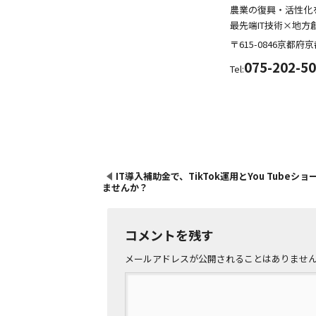
農業の復興・活性化
最先端IT技術×地方
〒615-0846
京都府
京
075-202-5
Tel:
IT導入補助金で、TikTok運用とYou Tubeシ
ませんか？
コメントを残す
メールアドレスが公開されることはありませ