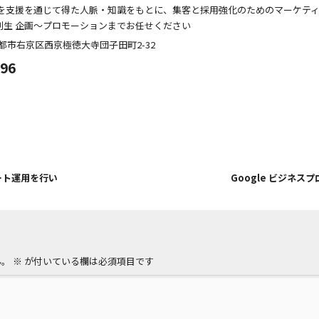
を支援を通じて得た人脈・知識をもとに、集客と採用強化のためのマーケテ
創生 企画～プロモーションまでお任せください
都市右京区西京極徳大寺団子田町
2-32
096
ョート運用を行い
Google ビジネス
ん。
※
が付いている欄は必須項目です