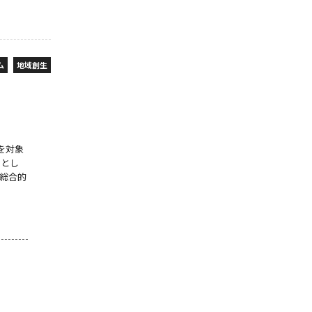
ム
地域創生
国を対象
ーとし
総合的