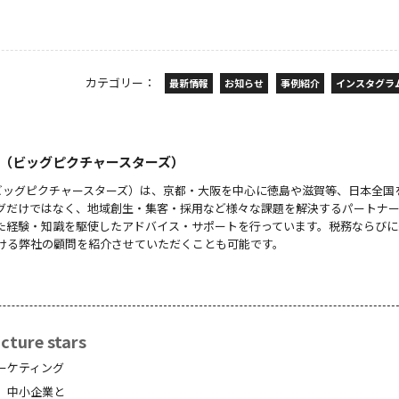
カテゴリー：
最新情報
お知らせ
事例紹介
インスタグラ
 stars（ビッグピクチャースターズ）
 stars（ビッグピクチャースターズ）は、京都・大阪を中心に徳島や滋賀等、日本全
グだけではなく、地域創生・集客・採用など様々な課題を解決するパートナ
た経験・知識を駆使したアドバイス・サポートを行っています。税務ならびに
ける弊社の顧問を紹介させていただくことも可能です。
ture stars
ーケティング
、中小企業と