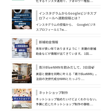
化するインスタ運用で、フォロワー増加.....
インスタグラムからGoogleビジネスプ
ロフィールへ連動投稿とは？
インスタグラムの投稿から、 Googleビジネ
スプロフィールとTw.....
新補助金情報
来年が良い年でありますように！ 来期の新補
助金などが情報が出てきています。 1回.....
青汁BlueNMNを飲みだして、3日目🍃
美容と健康を同時に叶える「青汁BlueNMN」。
注目の次世代成分NMNとたっぷり.....
ネットショップ制作
ネットショップ始めたいけどよくわからない。
予算に応じたネットショップ制作の御相.....