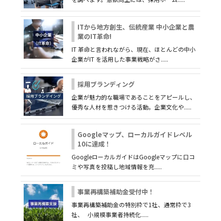
ITから地方創生、伝統産業 中小企業と農
業のIT革命!
IT 革命と言われながら、現在、ほとんどの中小
企業がIT を活用した事業戦略がさ.....
採用ブランディング
企業が魅力的な職場であることをアピールし、
優秀な人材を惹きつける活動。企業文化や.....
Googleマップ、ローカルガイドレベル
10に達成！
GoogleローカルガイドはGoogleマップに口コ
ミや写真を投稿し地域情報を充.....
事業再構築補助金受付中！
事業再構築補助金の特別枠で1社、通常枠で3
社、 小規模事業者持続化.....