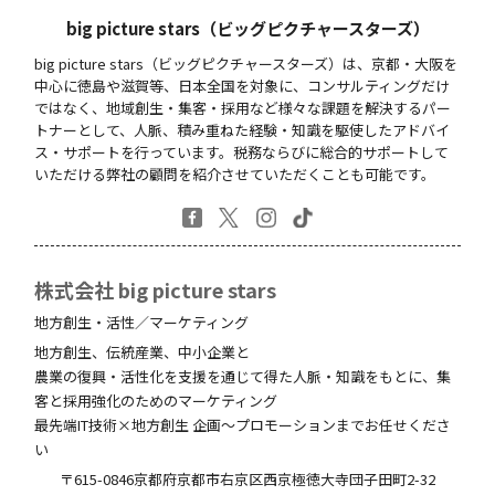
big picture stars（ビッグピクチャースターズ）
big picture stars（ビッグピクチャースターズ）は、京都・大阪を
中心に徳島や滋賀等、日本全国を対象に、コンサルティングだけ
ではなく、地域創生・集客・採用など様々な課題を解決するパー
トナーとして、人脈、積み重ねた経験・知識を駆使したアドバイ
ス・サポートを行っています。税務ならびに総合的サポートして
いただける弊社の顧問を紹介させていただくことも可能です。
株式会社 big picture stars
地方創生・活性／マーケティング
地方創生、伝統産業、中小企業と
農業の復興・活性化を支援を通じて得た人脈・知識をもとに、集
客と採用強化のためのマーケティング
最先端IT技術×地方創生 企画～プロモーションまでお任せくださ
い
〒615-0846
京都府
京都市右京区西京極徳大寺団子田町
2-32