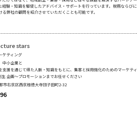
た経験・知識を駆使したアドバイス・サポートを行っています。税務ならびに
ける弊社の顧問を紹介させていただくことも可能です。
ture stars
ーケティング
、中小企業と
を支援を通じて得た人脈・知識をもとに、集客と採用強化のためのマーケテ
創生 企画～プロモーションまでお任せください
都市右京区西京極徳大寺団子田町
2-32
096