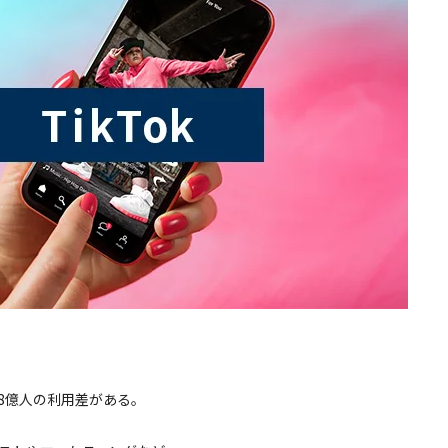
超え8億⼈の利⽤差がある。