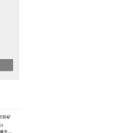
日目🍃
汁
.....