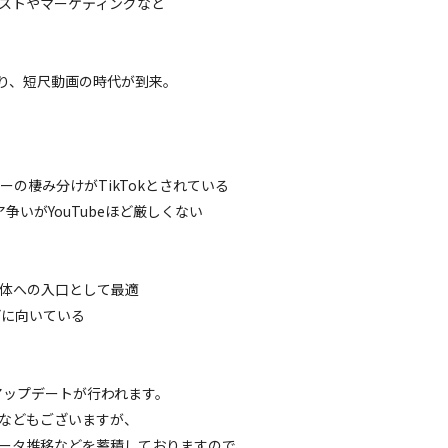
コストやマーケティングなど
ており、短尺動画の時代が到来。
ザーの棲み分けがTikTokとされている
ア争いがYouTubeほど厳しくない
媒体への⼊⼝として最適
どに向いている
のアップデートが⾏われます。
などもございますが、
ータ推移などを蓄積しておりますので、