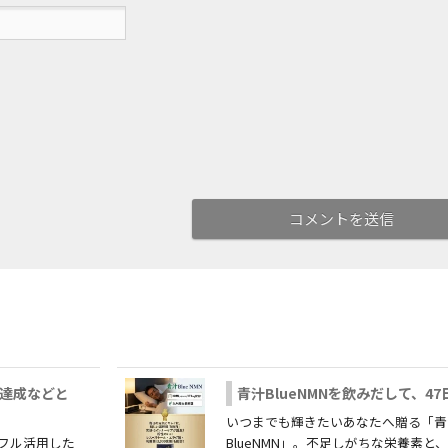
I達成などと
青汁BlueNMNを飲みだして、47
いつまでも輝きたいあなたへ贈る「青
をフル活用した
BlueNMN」。不足しがちな栄養素と、最先