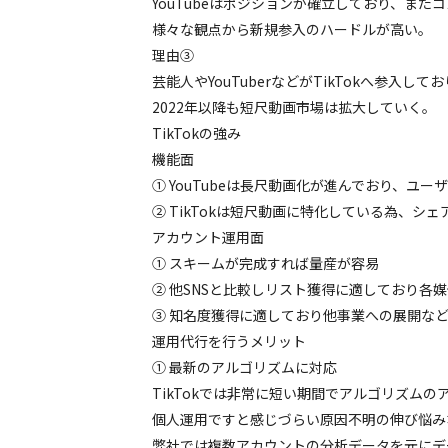
YouTubeはポジションが確⽴しており、また
様々な観点から新規参⼊のハードルが⾼い。
理由③
芸能⼈やYouTuberなどがTikTokへ参⼊し
2022年以降も短尺動画市場は拡⼤していく。
TikTokの強み
機能面
① YouTubeは⻑尺動画化が進んでおり、ユー
② TikTokは短尺動画に特化している為、シェ
アカウント運用面
① スキームが完成すれば量産が容易
② 他SNSと⽐較しリスト獲得に適しており各
③ 知名度獲得に適しており他事業への展開な
運用代行を行うメリット
① 最新のアルゴリズムに対応
TikTokでは⾮常に短い期間でアルゴリズム
個⼈運⽤ですと感じづらい原因不明の伸び悩み
弊社では複数アカウントの分析データを元にデ