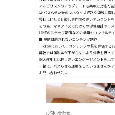
アルゴリズムのアップデートも柔軟に対応可能
② バズらせた後のマネタイズ経路や導線に関
弊社は他社と⽐較し専⾨性の⾼いアカウントを
その為、マネタイズに向けての導線設計やリス
LINEのステップ配信などの構築やコンサル
■ 視聴離脱されないコンテンツ制作
TikTokにおいて、コンテンツの質を評価す
弊社では離脱率が下がらないよう分析を⾏って
個⼈運⽤と⽐較し⾼いエンゲージメントを出す
一緒に、バズらせる運用をしていきませんか？
お問い合わせ先↓