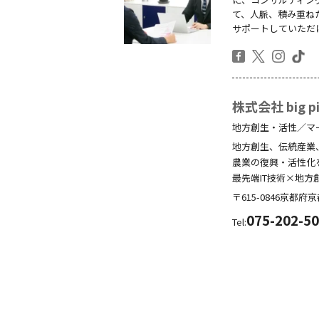
て、人脈、積み重ね
サポートしていただ
株式会社 big pic
地方創生・活性／マ
地方創生、伝統産業
農業の復興・活性化
最先端IT技術×地方
〒615-0846
京都府
京
075-202-5
Tel: