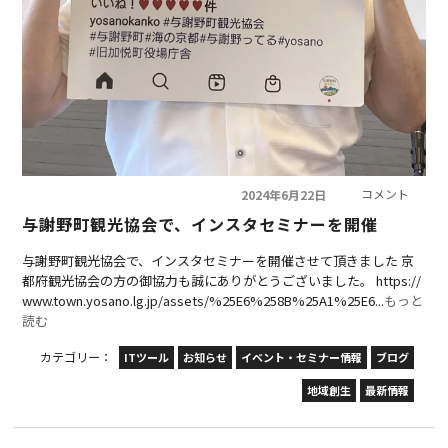
コメント
2024年6月22日
与謝野町観光協会で、インスタセミナーを開催
与謝野町観光協会で、インスタセミナーを開催させて頂きました 京
都府観光協会の方の御協力も誠にありがとうございました。 https://
www.town.yosano.lg.jp/assets/%25E6%258B%25A1%25E6...
もっと
読む
カテゴリー：
ITツール
お知らせ
イベント・セミナー情報
ブログ
地域創生
最新情報