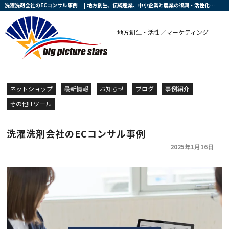
洗濯洗剤会社のECコンサル事例 | 地方創生、伝統産業、中小企業と農業の復興・活性化を支援する会社です
地方創生・活性／マーケティング
ネットショップ
最新情報
お知らせ
ブログ
事例紹介
その他ITツール
洗濯洗剤会社のECコンサル事例
2025年1月16日