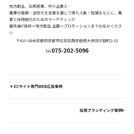
地方創生、伝統産業、中小企業と
農業の復興・活性化を支援を通じて得た人脈・知識をもとに、集
客と採用強化のためのマーケティング
最先端IT技術×地方創生 企画～プロモーションまでお任せくださ
い
〒615-0846
京都府
京都市右京区西京極徳大寺団子田町
2-32
075-202-5096
Tel:
ECサイト専門WEB広告事例
採用ブランディング事例