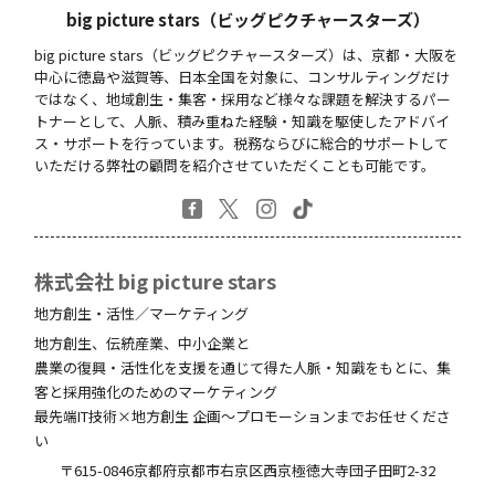
big picture stars（ビッグピクチャースターズ）
big picture stars（ビッグピクチャースターズ）は、京都・大阪を
中心に徳島や滋賀等、日本全国を対象に、コンサルティングだけ
ではなく、地域創生・集客・採用など様々な課題を解決するパー
トナーとして、人脈、積み重ねた経験・知識を駆使したアドバイ
ス・サポートを行っています。税務ならびに総合的サポートして
いただける弊社の顧問を紹介させていただくことも可能です。
株式会社 big picture stars
地方創生・活性／マーケティング
地方創生、伝統産業、中小企業と
農業の復興・活性化を支援を通じて得た人脈・知識をもとに、集
客と採用強化のためのマーケティング
最先端IT技術×地方創生 企画～プロモーションまでお任せくださ
い
〒615-0846
京都府
京都市右京区西京極徳大寺団子田町
2-32