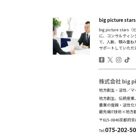
big picture
big picture
に、コンサルティン
て、人脈、積み重ね
サポートしていただ
株式会社 big pic
地方創生・活性／マ
地方創生、伝統産業
農業の復興・活性化
最先端IT技術×地方
〒615-0846
京都府
京
075-202-5
Tel: