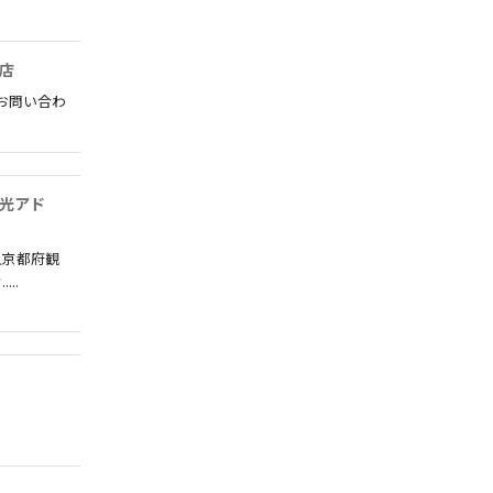
店
お問い合わ
光アド
人京都府観
..