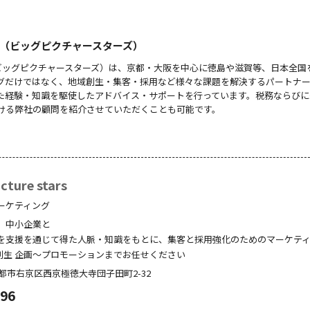
 stars（ビッグピクチャースターズ）
 stars（ビッグピクチャースターズ）は、京都・大阪を中心に徳島や滋賀等、日本全
グだけではなく、地域創生・集客・採用など様々な課題を解決するパートナ
た経験・知識を駆使したアドバイス・サポートを行っています。税務ならびに
ける弊社の顧問を紹介させていただくことも可能です。
ture stars
ーケティング
、中小企業と
を支援を通じて得た人脈・知識をもとに、集客と採用強化のためのマーケテ
創生 企画～プロモーションまでお任せください
都市右京区西京極徳大寺団子田町
2-32
096