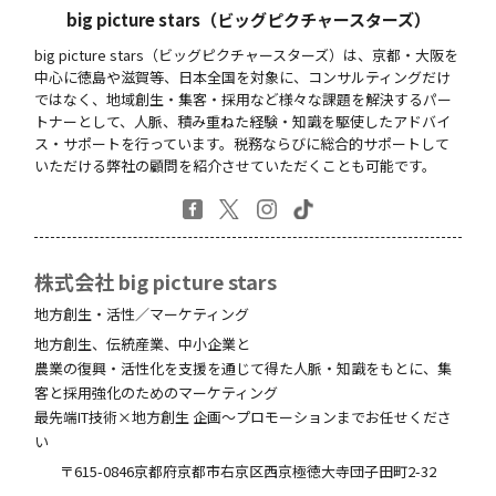
big picture stars（ビッグピクチャースターズ）
big picture stars（ビッグピクチャースターズ）は、京都・大阪を
中心に徳島や滋賀等、日本全国を対象に、コンサルティングだけ
ではなく、地域創生・集客・採用など様々な課題を解決するパー
トナーとして、人脈、積み重ねた経験・知識を駆使したアドバイ
ス・サポートを行っています。税務ならびに総合的サポートして
いただける弊社の顧問を紹介させていただくことも可能です。
株式会社 big picture stars
地方創生・活性／マーケティング
地方創生、伝統産業、中小企業と
農業の復興・活性化を支援を通じて得た人脈・知識をもとに、集
客と採用強化のためのマーケティング
最先端IT技術×地方創生 企画～プロモーションまでお任せくださ
い
〒615-0846
京都府
京都市右京区西京極徳大寺団子田町
2-32