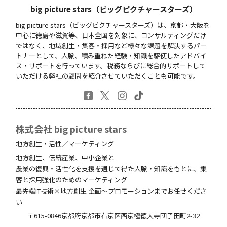
big picture stars（ビッグピクチャースターズ）
big picture stars（ビッグピクチャースターズ）は、京都・大阪を
中心に徳島や滋賀等、日本全国を対象に、コンサルティングだけ
ではなく、地域創生・集客・採用など様々な課題を解決するパー
トナーとして、人脈、積み重ねた経験・知識を駆使したアドバイ
ス・サポートを行っています。税務ならびに総合的サポートして
いただける弊社の顧問を紹介させていただくことも可能です。
株式会社 big picture stars
地方創生・活性／マーケティング
地方創生、伝統産業、中小企業と
農業の復興・活性化を支援を通じて得た人脈・知識をもとに、集
客と採用強化のためのマーケティング
最先端IT技術×地方創生 企画～プロモーションまでお任せくださ
い
〒615-0846
京都府
京都市右京区西京極徳大寺団子田町
2-32