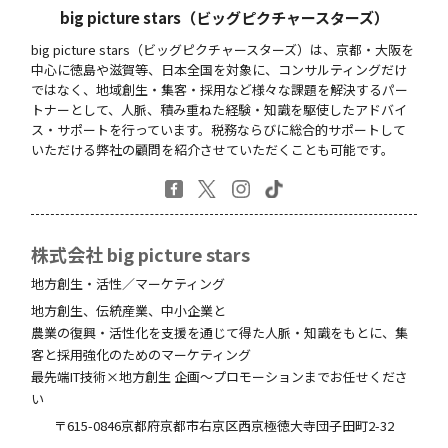
big picture stars（ビッグピクチャースターズ）
big picture stars（ビッグピクチャースターズ）は、京都・大阪を
中心に徳島や滋賀等、日本全国を対象に、コンサルティングだけ
ではなく、地域創生・集客・採用など様々な課題を解決するパー
トナーとして、人脈、積み重ねた経験・知識を駆使したアドバイ
ス・サポートを行っています。税務ならびに総合的サポートして
いただける弊社の顧問を紹介させていただくことも可能です。
株式会社 big picture stars
地方創生・活性／マーケティング
地方創生、伝統産業、中小企業と
農業の復興・活性化を支援を通じて得た人脈・知識をもとに、集
客と採用強化のためのマーケティング
最先端IT技術×地方創生 企画～プロモーションまでお任せくださ
い
〒615-0846
京都府
京都市右京区西京極徳大寺団子田町
2-32