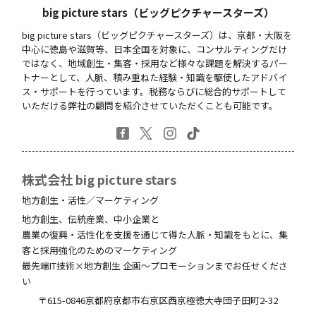
big picture stars（ビッグピクチャースターズ）
big picture stars（ビッグピクチャースターズ）は、京都・大阪を
中心に徳島や滋賀等、日本全国を対象に、コンサルティングだけ
ではなく、地域創生・集客・採用など様々な課題を解決するパー
トナーとして、人脈、積み重ねた経験・知識を駆使したアドバイ
ス・サポートを行っています。税務ならびに総合的サポートして
いただける弊社の顧問を紹介させていただくことも可能です。
株式会社 big picture stars
地方創生・活性／マーケティング
地方創生、伝統産業、中小企業と
農業の復興・活性化を支援を通じて得た人脈・知識をもとに、集
客と採用強化のためのマーケティング
最先端IT技術×地方創生 企画～プロモーションまでお任せくださ
い
〒615-0846
京都府
京都市右京区西京極徳大寺団子田町
2-32