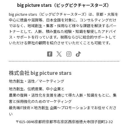
big picture stars（ビッグピクチャースターズ）
big picture stars（ビッグピクチャースターズ）は、京都・大阪を
中心に徳島や滋賀等、日本全国を対象に、コンサルティングだけ
ではなく、地域創生・集客・採用など様々な課題を解決するパー
トナーとして、人脈、積み重ねた経験・知識を駆使したアドバイ
ス・サポートを行っています。税務ならびに総合的サポートして
いただける弊社の顧問を紹介させていただくことも可能です。
株式会社 big picture stars
地方創生・活性／マーケティング
地方創生、伝統産業、中小企業と
農業の復興・活性化を支援を通じて得た人脈・知識をもとに、集
客と採用強化のためのマーケティング
最先端IT技術×地方創生 企画～プロモーションまでお任せくださ
い
〒615-0846
京都府
京都市右京区西京極徳大寺団子田町
2-32